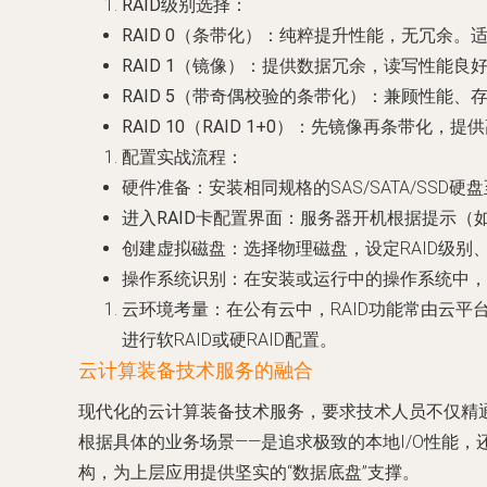
RAID级别选择
：
RAID 0（条带化）
：纯粹提升性能，无冗余。
RAID 1（镜像）
：提供数据冗余，读写性能良好
RAID 5（带奇偶校验的条带化）
：兼顾性能、
RAID 10（RAID 1+0）
：先镜像再条带化，提供
配置实战流程
：
硬件准备
：安装相同规格的SAS/SATA/SSD
进入RAID卡配置界面
：服务器开机根据提示（
创建虚拟磁盘
：选择物理磁盘，设定RAID级
操作系统识别
：在安装或运行中的操作系统中，
云环境考量
：在公有云中，RAID功能常由云
进行软RAID或硬RAID配置。
云计算装备技术服务的融合
现代化的云计算装备技术服务，要求技术人员不仅精通
根据具体的业务场景——是追求极致的本地I/O性能
构，为上层应用提供坚实的“数据底盘”支撑。