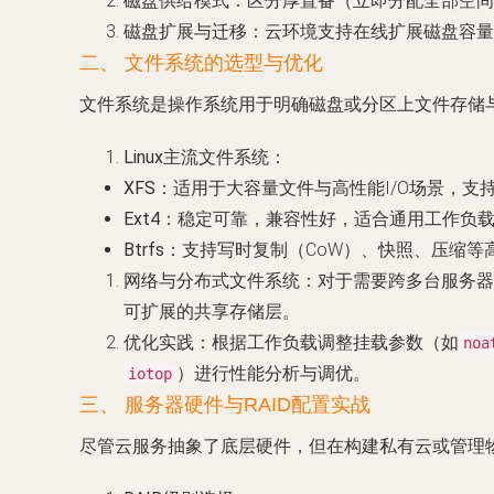
磁盘供给模式
：区分厚置备（立即分配全部空间
磁盘扩展与迁移
：云环境支持在线扩展磁盘容量
二、 文件系统的选型与优化
文件系统是操作系统用于明确磁盘或分区上文件存储
Linux主流文件系统
：
XFS
：适用于大容量文件与高性能I/O场景，
Ext4
：稳定可靠，兼容性好，适合通用工作负
Btrfs
：支持写时复制（CoW）、快照、压缩等
网络与分布式文件系统
：对于需要跨多台服务器
可扩展的共享存储层。
优化实践
：根据工作负载调整挂载参数（如
noa
）进行性能分析与调优。
iotop
三、 服务器硬件与RAID配置实战
尽管云服务抽象了底层硬件，但在构建私有云或管理物