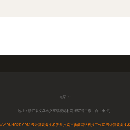
电话：-
地址：浙江省义乌市义亭镇枧畴村马渚57号二楼（自主申报）
WW.OUHW2D.COM
云计算装备技术服务
义乌市步间网络科技工作室
云计算装备技