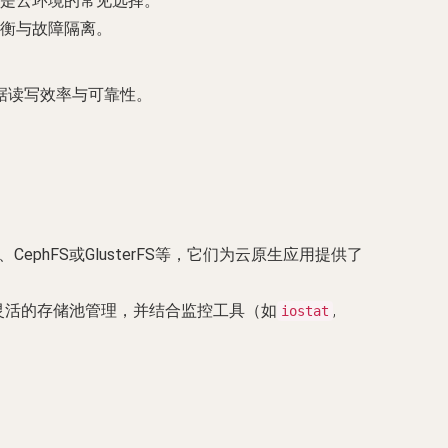
是云环境的常见选择。
衡与故障隔离。
据读写效率与可靠性。
、
CephFS
或
GlusterFS
等，它们为云原生应用提供了
行灵活的存储池管理，并结合监控工具（如
,
iostat