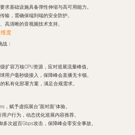
要求基础设施具备弹性伸缩与高可用能力。
传输，需确保端到端的安全防护。
、高清晰的音视频技术支持。
重维度
挑战：
级扩容万核CPU资源，应对巡展流量峰值。
全球用户毫秒级接入，保障峰会直播无卡顿。
离的私有化部署方案，满足合规需求。
ms，赋予虚拟展台“面对面”体验。
e实时分析用户行为，动态优化巡展内容推荐。
抵御多次超百Gbps攻击，保障峰会零安全事故。