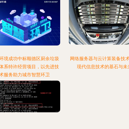
环境成功中标顺德区厨余垃圾
网络服务器与云计算装备技
体系特许经营项目，以先进技
现代信息技术的基石与未
术服务助力城市智慧环卫