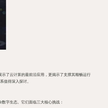
展示了云计算的最前沿应用，更揭示了支撑其顺畅运行
系值得深入探讨。
杂数字生态。它们面临三大核心挑战：