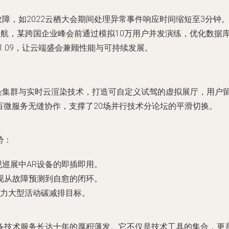
故障，如2022云栖大会期间处理异常事件响应时间缩短至3分钟
航，某跨国企业峰会前通过模拟10万用户并发演练，优化数据库
1.09，让云端盛会兼顾性能与可持续发展。
染集群与实时云渲染技术，打造可自定义试驾的虚拟展厅，用户留
现百微服务无缝协作，支撑了20场并行技术分论坛的平滑切换。
势：
现巡展中AR设备的即插即用。
，实现从故障预测到自愈的闭环。
力大型活动碳减排目标。
备技术服务长达十年的厚积薄发。它不仅是技术工具的集合，更