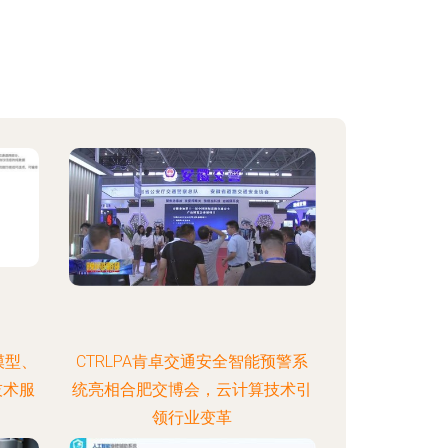
模型、
CTRLPA肯卓交通安全智能预警系
技术服
统亮相合肥交博会，云计算技术引
领行业变革