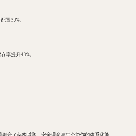
。
配置30%。
存率提升40%。
是融合了架构哲学、安全理念与生态协作的体系化能