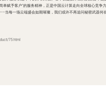
简单赋予客户”的服务精神，正是中国云计算走向全球核心竞争
”——当每一场云端盛会如期璀璨，我们或许不再追问秘密武器何
t/75.html